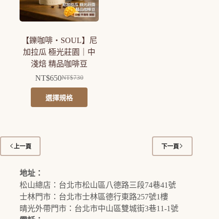
可
可
在
在
產
產
【鑠咖啡・SOUL】尼
品
品
加拉瓜 極光莊園｜中
頁
頁
淺焙 精品咖啡豆
面
面
NT$
650
選
選
NT$
730
原
目
擇
擇
此
始
前
選擇規格
選
選
產
價
價
項
項
品
格：
格：
有
NT$730。
NT$650。
多
上一頁
下一頁
種
款
地址：
式。
松山總店：台北市松山區八德路三段74巷41號
可
士林門市：台北市士林區德行東路257號1樓
在
晴光外帶門市：台北市中山區雙城街3巷11-1號
產