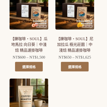
多
多
NT$1,300
種
種
款
款
式。
式。
可
可
在
在
產
產
【鑠咖啡・SOUL】瓜
【鑠咖啡・SOUL】尼
品
品
地馬拉 向日葵｜中淺
加拉瓜 極光莊園｜中
頁
頁
焙 精品濾掛咖啡
淺焙 精品濾掛咖啡
面
面
NT$
600
–
NT$
1,500
NT$
650
–
NT$
1,625
選
選
價
價
擇
擇
格
格
此
此
選擇規格
選擇規格
選
選
範
範
產
產
項
項
圍：
圍：
品
品
NT$600
NT$650
有
有
到
到
多
多
NT$1,500
NT$1,625
種
種
款
款
式。
式。