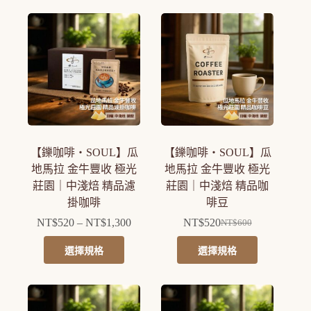
品
品
格：
格：
格：
格：
有
有
NT$540。
NT$460。
NT$610。
NT$530。
多
多
種
種
款
款
式。
式。
可
可
在
在
產
產
【鑠咖啡・SOUL】瓜
【鑠咖啡・SOUL】瓜
品
品
地馬拉 金牛豐收 極光
地馬拉 金牛豐收 極光
頁
頁
莊園｜中淺焙 精品濾
莊園｜中淺焙 精品咖
面
面
掛咖啡
啡豆
選
選
NT$
520
–
NT$
1,300
NT$
520
擇
擇
NT$
600
價
原
目
選
選
格
此
此
始
前
選擇規格
選擇規格
項
項
範
產
產
價
價
圍：
品
品
格：
格：
NT$520
有
有
NT$600。
NT$520。
到