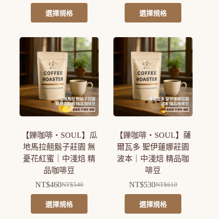
此
此
始
前
始
前
選擇規格
選擇規格
產
產
價
價
價
價
品
品
格：
格：
格：
格：
有
有
NT$360。
NT$280。
NT$630。
NT$550。
多
多
種
種
款
款
式。
式。
可
可
在
在
產
產
【鑠咖啡・SOUL】瓜
【鑠咖啡・SOUL】薩
品
品
地馬拉翹鬍子莊園 無
爾瓦多 聖伊蓮娜莊園
頁
頁
憂花紅蜜｜中淺焙 精
波本｜中淺焙 精品咖
面
面
品咖啡豆
啡豆
選
選
NT$
460
NT$
530
擇
擇
NT$
540
NT$
610
原
目
原
目
選
選
此
此
始
前
始
前
選擇規格
選擇規格
項
項
產
產
價
價
價
價