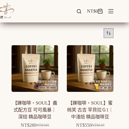
跳
至
NT$
0
購
主
物
要
車
內
容
【鑠咖啡・SOUL】義
【鑠咖啡・SOUL】蜜
式配方豆 可可風暴｜
桃笑 古吉 罕貝拉Ｇ1｜
深焙 精品咖啡豆
中淺焙 精品咖啡豆
NT$
280
NT$
550
NT$
360
NT$
630
原
目
原
目