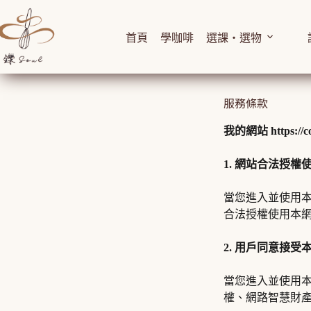
首頁
學咖啡
選課・選物
服務條款
我的網站 https://cof
1. 網站合法授權
當您進入並使用
合法授權使用本
2. 用戶同意接受
當您進入並使用
權、網路智慧財