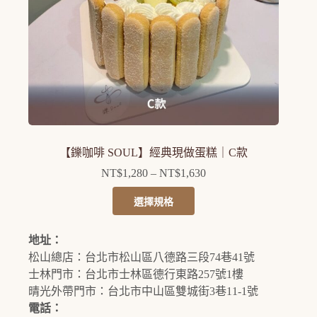
產
品
頁
面
選
擇
選
項
【鑠咖啡 SOUL】經典現做蛋糕｜C款
NT$
1,280
–
NT$
1,630
價
格
此
選擇規格
範
產
圍：
品
NT$1,280
地址：
有
到
松山總店：台北市松山區八德路三段74巷41號
多
NT$1,630
士林門市：台北市士林區德行東路257號1樓
種
晴光外帶門市：台北市中山區雙城街3巷11-1號
款
電話：
式。