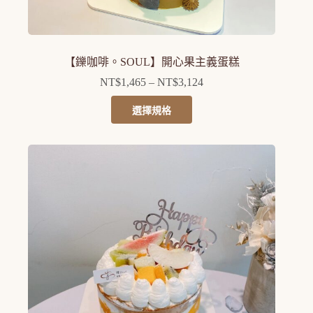
選
項
【鑠咖啡。SOUL】開心果主義蛋糕
NT$
1,465
–
NT$
3,124
價
格
此
選擇規格
範
產
圍：
品
NT$1,465
有
到
多
NT$3,124
種
款
式。
可
在
產
品
頁