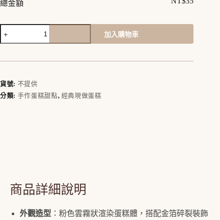
NT$
35
總金額
【鑠
加入購物車
咖
A
啡・
l
SOUL】
t
悅
e
給
r
貨號:
不提供
時
n
分類:
手作蛋糕甜點
,
經典現做蛋糕
a
刻
t
｜
i
2026
v
香
e
草
:
開
心
果
桂
商品詳細說明
花
奶
凍
外觀造型
：粉色雲霧狀渲染蛋糕體，搭配金箔碎裂裝飾