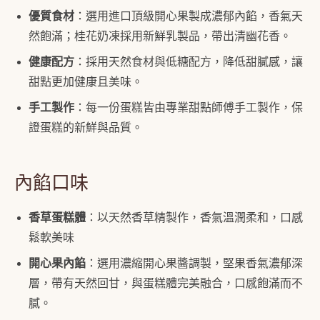
現
優質食材
：選用進口頂級開心果製成濃郁內餡，香氣天
做
經
然飽滿；桂花奶凍採用新鮮乳製品，帶出清幽花香。
典
健康配方
：採用天然食材與低糖配方，降低甜膩感，讓
蛋
糕
甜點更加健康且美味。
數
手工製作
：每一份蛋糕皆由專業甜點師傅手工製作，保
量
證蛋糕的新鮮與品質。
內餡口味
香草蛋糕體
：以天然香草精製作，香氣溫潤柔和，口感
鬆軟美味
開心果內餡
：選用濃縮開心果醬調製，堅果香氣濃郁深
層，帶有天然回甘，與蛋糕體完美融合，口感飽滿而不
膩。