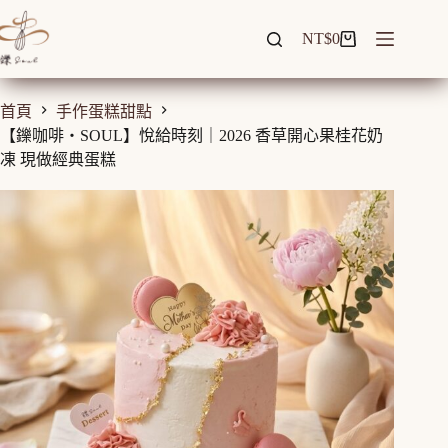
跳
至
NT$
0
購
主
物
要
車
內
首頁
手作蛋糕甜點
容
【鑠咖啡・SOUL】悅給時刻｜2026 香草開心果桂花奶
凍 現做經典蛋糕