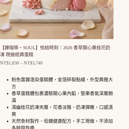
【鑠咖啡・SOUL】悅給時刻｜2026 香草開心果桂花奶
凍 現做經典蛋糕
NT$
1,830
–
NT$
3,740
價
格
範
粉色雲霧渲染蛋糕體，金箔碎裂點綴，外型典雅大
圍：
方
NT$1,830
香草蛋糕體包裹濃郁開心果內餡，堅果香氣深層飽
到
滿
NT$3,740
清幽桂花奶凍夾層，花香淡雅、奶凍彈嫩，口感清
爽
天然食材製作、低糖健康配方，手工現做，不添加
多餘甜負擔