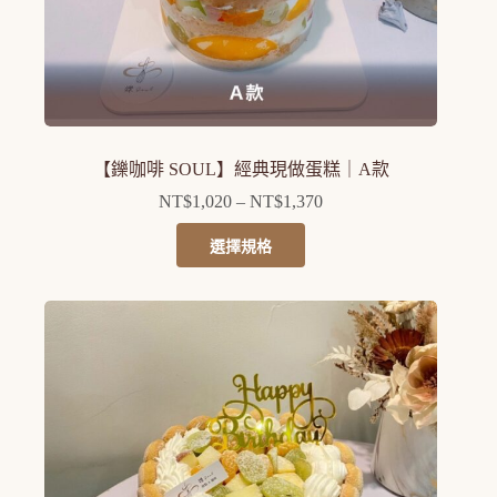
面
選
擇
選
項
【鑠咖啡 SOUL】經典現做蛋糕｜A款
NT$
1,020
–
NT$
1,370
價
格
此
選擇規格
範
產
圍：
品
NT$1,020
有
到
多
NT$1,370
種
款
式。
可
在